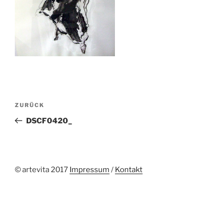
Beitragsnavigation
Vorheriger
ZURÜCK
Beitrag
DSCF0420_
© artevita 2017
Impressum
/
Kontakt