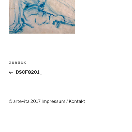
Beitragsnavigation
Vorheriger
ZURÜCK
Beitrag
DSCF8201_
© artevita 2017
Impressum
/
Kontakt