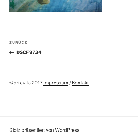
Beitragsnavigation
Vorheriger
ZURÜCK
Beitrag
DSCF9734
© artevita 2017
Impressum
/
Kontakt
Stolz präsentiert von WordPress